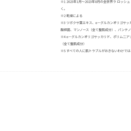
※1 2023年1月～2023年8月の全世界ラ ロッ
く。
※2 乾燥による
※3 ツボクサ葉エキス、α－グルカンオリゴサ
酸桿菌、マンノース（全て整肌成分）、パンテ
※4 α－グルカンオリゴサッカリド、ポリム二
（全て整肌成分）
※5 すべての人に肌トラブルがおきないわけで