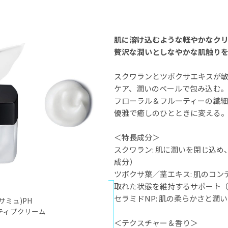
肌に溶け込むような軽やかなク
贅沢な潤いとしなやかな肌触り
スクワランとツボクサエキスが
ケア、潤いのベールで包み込む。
フローラル＆フルーティーの繊
優雅で癒しのひとときに変える
＜特長成分＞
スクワラン: 肌に潤いを閉じ込
成分）
ツボクサ葉／茎エキス: 肌のコ
取れた状態を維持するサポート
セラミドNP: 肌の柔らかさと潤
(サミュ)PH
ティブクリーム
＜テクスチャー＆香り＞