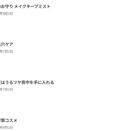
のお守り メイクキープミスト
6年8月1日
毛穴ケア
6年7月1日
夏はうるツヤ背中を手に入れる
6年7月1日
対策コスメ
6年6月1日