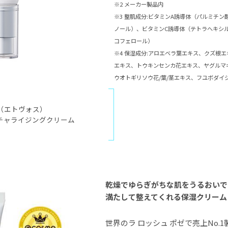
※2 メーカー製品内
※3 整肌成分:ビタミンA誘導体（パルミチ
ノール）、ビタミンC誘導体（テトラへキシ
コフェロール）
※4 保湿成分:アロエベラ葉エキス、クズ根
エキス、トウキンセンカ花エキス、ヤグルマ
ウオトギリソウ花/葉/茎エキス、フユボダイ
S（エトヴォス）
チャライジングクリーム
乾燥でゆらぎがちな肌をうるおいで
満たして整えてくれる保湿クリーム
世界のラ ロッシュ ポゼで売上No.1