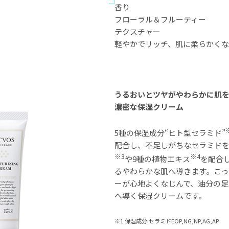
香り
フローラル＆フルーティー
テクスチャー
軽やかでリッチ、肌に柔らかく
うるおいとツヤがやわらかに肌
濃密な保湿クリーム
5種の保湿成分“ヒト型セラミド”
配合し、不足しがちなセラミドを
※3
※4
や9種の植物エキス
を配合
るやわらかな肌へ導きます。こっ
ーが心地よくなじんで、油分の足
へ導く保湿クリームです。
※1 保湿成分:セラミドEOP,NG,NP,AG,AP