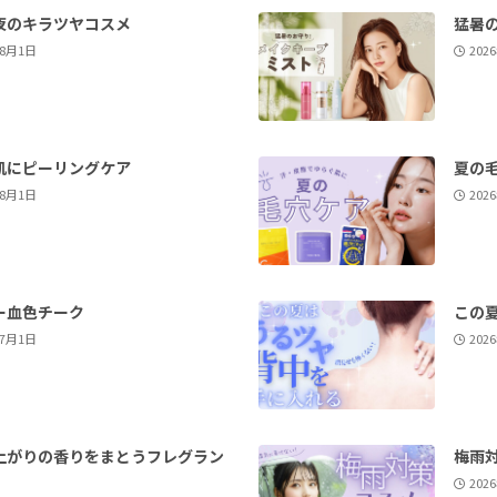
夜のキラツヤコスメ
猛暑
年8月1日
202
肌にピーリングケア
夏の
年8月1日
202
ー血色チーク
この
年7月1日
202
上がりの香りをまとうフレグラン
梅雨
202