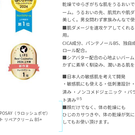
乾燥でゆらぎがちな肌をうるおいで
ーム。うるおいの先、肌荒れや肌ダ
美しく。男女問わず家族みんなで使
■肌ダメージを速攻ケアしてくれるダ
用。
CICA成分、パンテノールB5、独
ロール配合。
■シアバター配合の心地よいバーム
かずに素早く馴染み、潤いある肌を
■日本人の敏感肌を考えて開発
・敏感肌にも使える・低刺激設計 
済み ・ノンコメドジェニック
・パ
※5
ト済み
■顔だけでなく、体の乾燥にも
HE-POSAY（ラロッシュポゼ）
ひじのカサつきや、体の乾燥が気に
 リペアクリーム B5+
してもお使い頂けます。