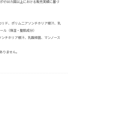
シュ ポゼ60カ国以上における販売実績に基づ
ッカリド、ポリム二アソンチホリア根汁、乳
ノール（保湿・整肌成分）
アソンチホリア根汁、乳酸桿菌、マンノース
はありません。