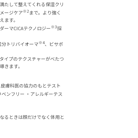
満たして整えてくれる保湿クリ
※2
メージケア
まで。より強く
えます。
※3
ーマCICAテクノロジー
採
※4
自成分トリバイオーマ
、ビサボ
タイプのテクスチャーがべたつ
導きます。
・皮膚科医の協力のもとテスト
ラベンフリー ・アレルギーテス
なるときは顔だけでなく体用と