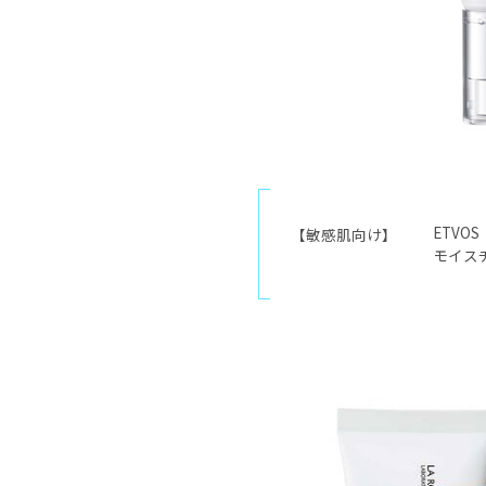
ETVO
【敏感肌向け】
モイス