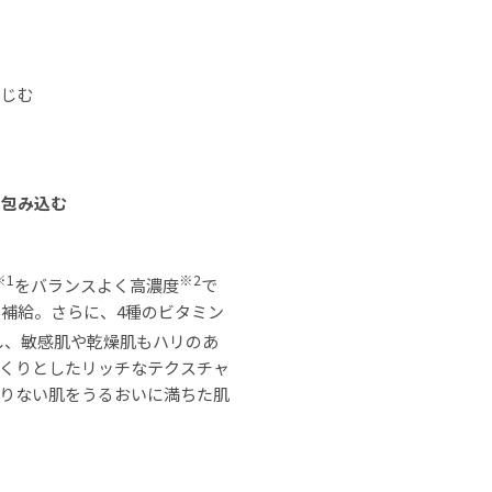
なじむ
を包み込む
※1
※2
をバランスよく高濃度
で
補給。さらに、4種のビタミン
し、敏感肌や乾燥肌もハリのあ
くりとしたリッチなテクスチャ
りない肌をうるおいに満ちた肌