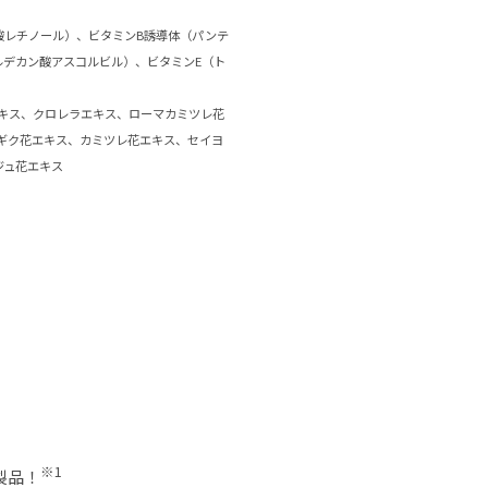
ン酸レチノール）、ビタミンB誘導体（パンテ
ルデカン酸アスコルビル）、ビタミンE（ト
エキス、クロレラエキス、ローマカミツレ花
ギク花エキス、カミツレ花エキス、セイヨ
ジュ花エキス
※1
製品！