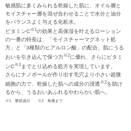
敏感肌に多くみられる乾燥した肌に、オイル層と
モイスチャー層を混ぜ合わせることで水分と油分
をバランスよく与える化粧水。
※1
ビタミンC
の効果と高保湿を叶えるローション
の一番の特長は、「モイスチャーマグネット処
方」と「3種類のヒアルロン酸」の配合。肌にうる
※2
おいを引き込んで保つ力
に優れ、さらにビタミ
※1
ンC
までとり込める処方を実現しています。
さらにナノボールが作り出す毛穴より小さい超微
※2
細胞の力で、乾燥した肌への成分の浸透
を助け
るから、うるおいあふれるやわらかい肌へ。
※1 整肌成分 ※2 角層まで