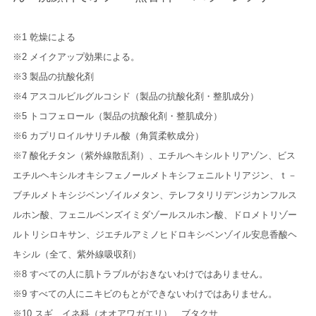
※1 乾燥による
※2 メイクアップ効果による。
※3 製品の抗酸化剤
※4 アスコルビルグルコシド（製品の抗酸化剤・整肌成分）
※5 トコフェロール（製品の抗酸化剤・整肌成分）
※6 カプリロイルサリチル酸（角質柔軟成分）
※7 酸化チタン（紫外線散乱剤）、エチルヘキシルトリアゾン、ビス
エチルヘキシルオキシフェノールメトキシフェニルトリアジン、ｔ－
ブチルメトキシジベンゾイルメタン、テレフタリリデンジカンフルス
ルホン酸、フェニルベンズイミダゾールスルホン酸、ドロメトリゾー
ルトリシロキサン、ジエチルアミノヒドロキシベンゾイル安息香酸ヘ
キシル（全て、紫外線吸収剤）
※8 すべての人に肌トラブルがおきないわけではありません。
※9 すべての人にニキビのもとができないわけではありません。
※10 スギ、イネ科（オオアワガエリ）、ブタクサ