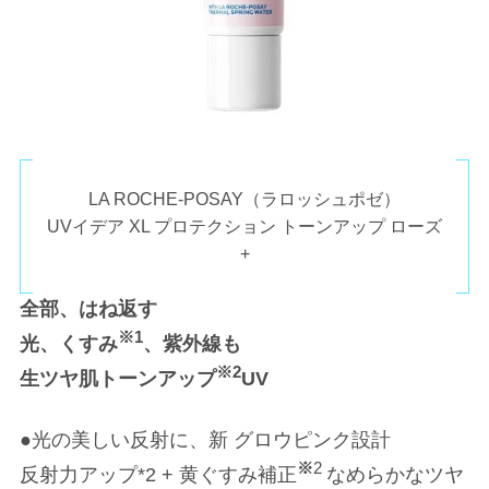
LA ROCHE-POSAY（ラロッシュポゼ）
UVイデア XL プロテクション トーンアップ ローズ
+
全部、はね返す
※1
光、くすみ
、紫外線も
※
2
生ツヤ肌トーンアップ
UV
●光の美しい反射に、新 グロウピンク設計
※
2
反射力アップ*2 + 黄ぐすみ補正
なめらかなツヤ