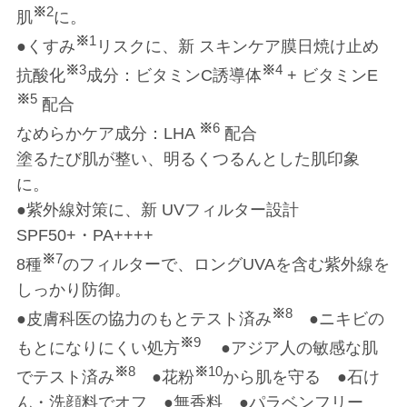
※
2
肌
に。
※
1
●くすみ
リスクに、新 スキンケア膜日焼け止め
※
3
※
4
抗酸化
成分：ビタミンC誘導体
+ ビタミンE
※
5
配合
※
6
なめらかケア成分：LHA
配合
塗るたび肌が整い、明るくつるんとした肌印象
に。
●紫外線対策に、新 UVフィルター設計
SPF50+・PA++++
※
7
8種
のフィルターで、ロングUVAを含む紫外線を
しっかり防御。
※
8
●皮膚科医の協力のもとテスト済み
●ニキビの
※
9
もとになりにくい処方
●アジア人の敏感な肌
※
8
※
10
でテスト済み
●花粉
から肌を守る ●石け
ん・洗顔料でオフ ●無香料 ●パラベンフリー