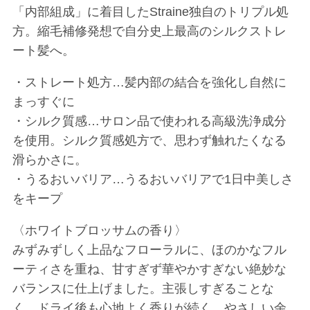
「内部組成」に着目したStraine独自のトリプル処
方。縮毛補修発想で自分史上最高のシルクストレ
ート髪へ。
・ストレート処方…髪内部の結合を強化し自然に
まっすぐに
・シルク質感…サロン品で使われる高級洗浄成分
を使用。シルク質感処方で、思わず触れたくなる
滑らかさに。
・うるおいバリア…うるおいバリアで1日中美しさ
をキープ
〈ホワイトブロッサムの香り〉
みずみずしく上品なフローラルに、ほのかなフル
ーティさを重ね、甘すぎず華やかすぎない絶妙な
バランスに仕上げました。主張しすぎることな
く、ドライ後も心地よく香りが続く、やさしい余